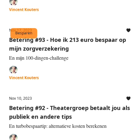
Vincent Kouters
Nov 17, 2023
Besparen
Betering #93 - Hoe ik 213 euro bespaar op
mijn zorgverzekering
En mijn 100-dingen-challenge
Vincent Kouters
Nov 10, 2023
Betering #92 - Theatergroep betaalt jou als
publiek en andere tips
En turbobespaartip: alternatieve kosten berekenen