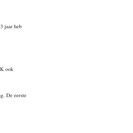
 3 jaar heb
00K ook
ag. De eerste