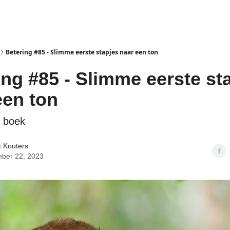
isclaimer
Betering #85 - Slimme eerste stapjes naar een ton
ing #85 - Slimme eerste st
een ton
n boek
t Kouters
ber 22, 2023