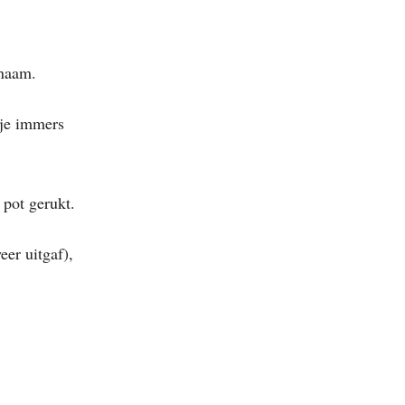
 naam.
 je immers
 pot gerukt.
eer uitgaf),