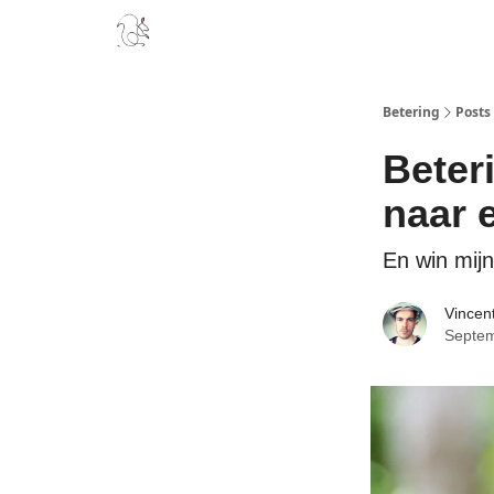
Boek
Podcast
Aanbevelingen
Sponsors
D
Betering
Posts
Beter
naar 
En win mij
Vincen
Septem