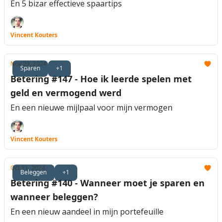
Clements
En 5 bizar effectieve spaartips
Vincent Kouters
Nov 29, 2024
Sparen
+1
Betering #147 - Hoe ik leerde spelen met
geld en vermogend werd
En een nieuwe mijlpaal voor mijn vermogen
Vincent Kouters
Oct 11, 2024
Beleggen
+1
Betering #140 - Wanneer moet je sparen en
wanneer beleggen?
En een nieuw aandeel in mijn portefeuille