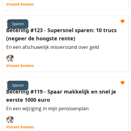
Vincent Kouters
Jun 14, 2024
Sparen
Betering #123 - Supersnel sparen: 10 trucs
(negeer de hoogste rente)
En een afschuwelijk misverstand over geld
Vincent Kouters
May 17, 2024
Sparen
Betering #119 - Spaar makkelijk en snel je
eerste 1000 euro
En een wijziging in mijn pensioenplan
Vincent Kouters