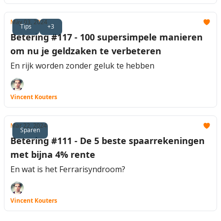
May 03, 2024
Tips
+3
Betering #117 - 100 supersimpele manieren
om nu je geldzaken te verbeteren
En rijk worden zonder geluk te hebben
Vincent Kouters
Mar 22, 2024
Sparen
Betering #111 - De 5 beste spaarrekeningen
met bijna 4% rente
En wat is het Ferrarisyndroom?
Vincent Kouters