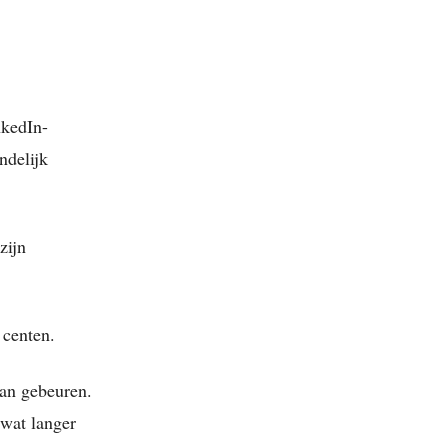
nkedIn-
ndelijk
zijn
 centen.
kan gebeuren.
 wat langer