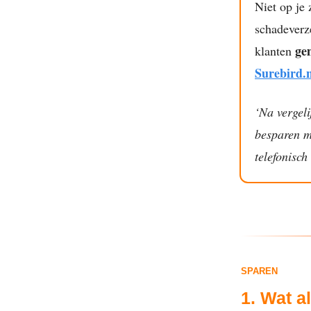
Niet op je
schadeverze
ge
klanten
Surebird.n
‘Na vergeli
besparen me
telefonisch
SPAREN
1. Wat a