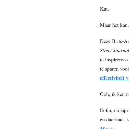
Kut.
Maar het kan
Deze Brits-Am
Street Journa
te inspireren
te sparen voo
effectiviteit
Goh, ik ken n
Enfin, na zij
en daarnaast 
Money
.