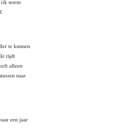
s (ik noem
f.
ller te kunnen
Je rijdt
eeft alleen
ntussen naar
maar een jaar