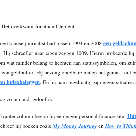
. Het overkwam Jonathan Clements.
een geldcolu
erikaanse journalist had tussen 1994 en 2008
l
. Hij schreef er naar eigen zeggen 1009. Hierin probeerde hi
 om wat minder belang te hechten aan statussymbolen, om zuin
r een geldbuffer. Hij bezong ontelbare malen het gemak, nut 
 van indexbeleggen
. En hij nam regelmatig zijn eigen situatie 
og zo iemand, geloof ik.
Hum
n krantencolumn begon hij een eigen personal finance-site,
schreef hij boeken zoals
My Money Journey
en
How to Thin