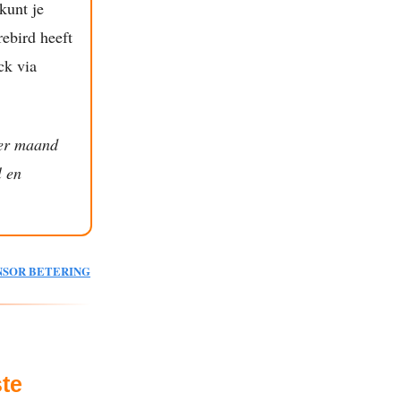
kunt je
rebird heeft
ck via
per maand
l en
NSOR BETERING
ste