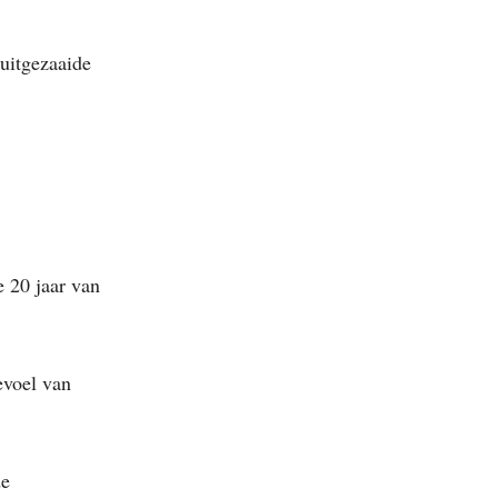
 uitgezaaide
e 20 jaar van
evoel van
de