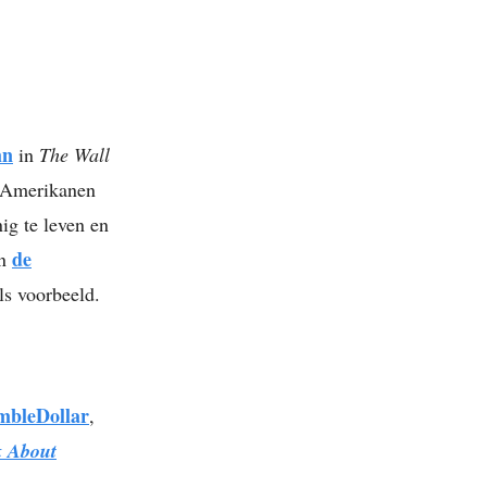
mn
in
The Wall
j Amerikanen
ig te leven en
de
en
als voorbeeld.
bleDollar
,
k About