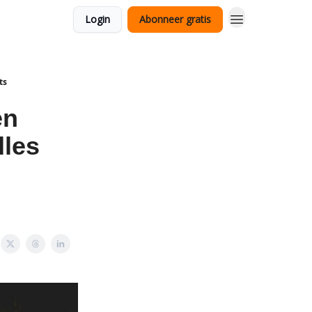
Login
Abonneer gratis
ts
en
dles