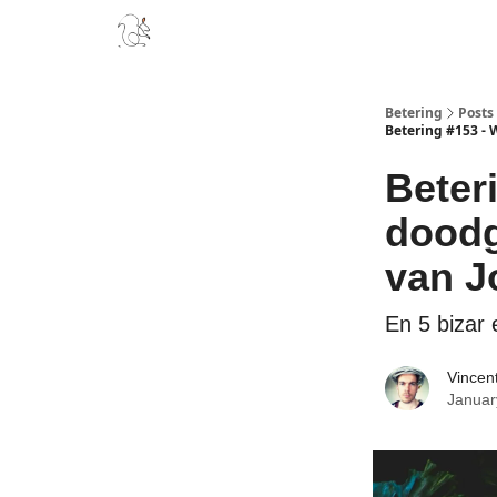
Boek
Podcast
Aanbevelingen
Sponsors
D
Betering
Posts
Betering #153 - 
Beter
doodg
van J
En 5 bizar 
Vincen
Januar