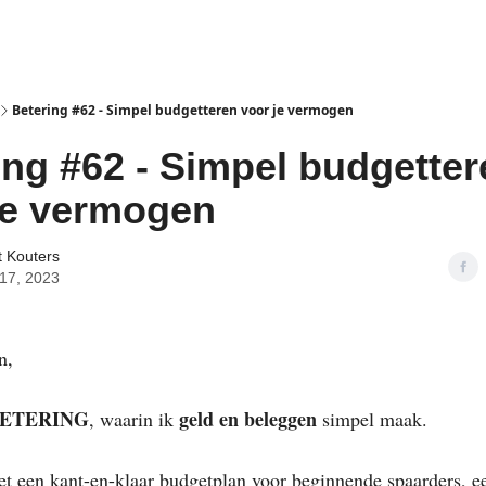
isclaimer
Betering #62 - Simpel budgetteren voor je vermogen
ing #62 - Simpel budgetter
je vermogen
t Kouters
17, 2023
n,
ETERING
geld en beleggen
, waarin ik
simpel maak.
t een kant-en-klaar budgetplan voor beginnende spaarders, e