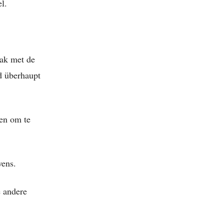
l.
aak met de
ld überhaupt
nen om te
wens.
e andere