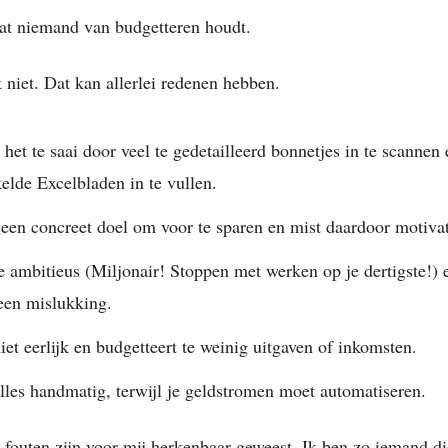
at niemand van budgetteren houdt.
ok niet. Dat kan allerlei redenen hebben.
het te saai door veel te gedetailleerd bonnetjes in te scannen 
elde Excelbladen in te vullen.
geen concreet doel om voor te sparen en mist daardoor motivat
te ambitieus (Miljonair! Stoppen met werken op je dertigste!) e
een mislukking.
iet eerlijk en budgetteert te weinig uitgaven of inkomsten.
alles handmatig, terwijl je geldstromen moet automatiseren.
 fouten zijn voor mij herkenbaar geweest. Ik ben zo iemand di