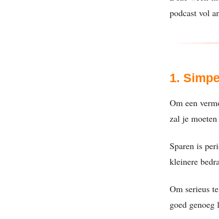
podcast vol an
1. Simpe
Om een vermog
zal je moeten
Sparen is per
kleinere bedra
Om serieus te
goed genoeg l