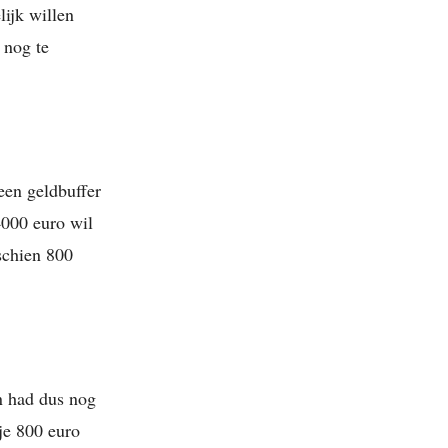
lijk willen
 nog te
een geldbuffer
4000 euro wil
sschien 800
n had dus nog
je 800 euro