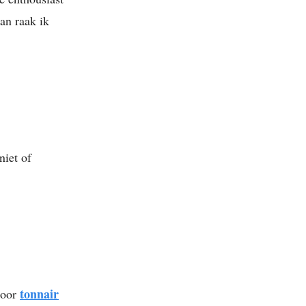
dan raak ik
niet of
tonnair
door