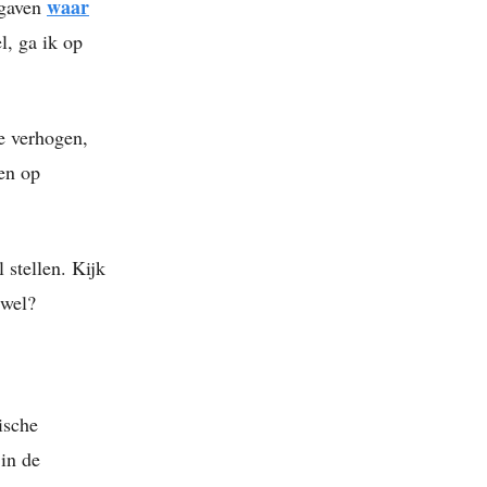
waar
tgaven
l, ga ik op
e verhogen,
en op
 stellen. Kijk
 wel?
ische
 in de