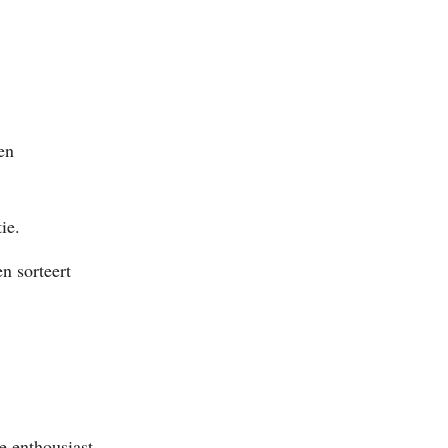
en
ie.
n sorteert
e enthousiast