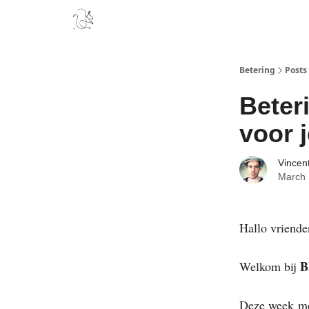
Boek
Podcast
Aanbevelingen
Sponsors
D
Betering
Posts
Beter
voor 
Vincen
March 
Hallo vriende
B
Welkom bij
Deze week
me