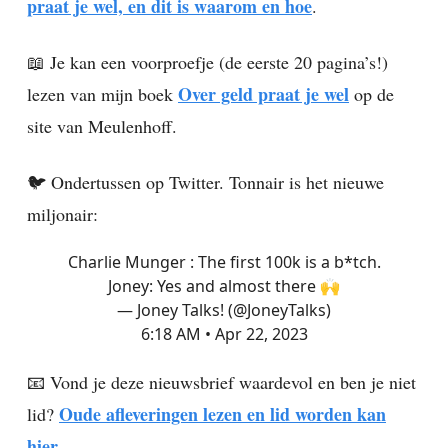
praat je wel, en dit is waarom en hoe
.
📖 Je kan een voorproefje (de eerste 20 pagina’s!)
Over geld praat je wel
lezen van mijn boek
op de
site van Meulenhoff.
🐦️ Ondertussen op Twitter. Tonnair is het nieuwe
miljonair:
Charlie Munger : The first 100k is a b*tch.
Joney: Yes and almost there 🙌
— Joney Talks! (@JoneyTalks)
6:18 AM • Apr 22, 2023
📧 Vond je deze nieuwsbrief waardevol en ben je niet
Oude afleveringen lezen en lid worden kan
lid?
hier.