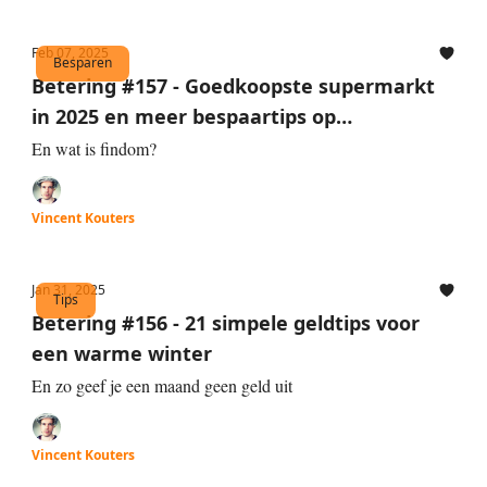
Feb 07, 2025
Besparen
Betering #157 - Goedkoopste supermarkt
in 2025 en meer bespaartips op
boodschappen
En wat is findom?
Vincent Kouters
Jan 31, 2025
Tips
Betering #156 - 21 simpele geldtips voor
een warme winter
En zo geef je een maand geen geld uit
Vincent Kouters