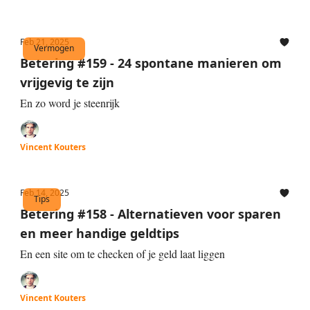
Feb 21, 2025
Vermogen
Betering #159 - 24 spontane manieren om
vrijgevig te zijn
En zo word je steenrijk
Vincent Kouters
Feb 14, 2025
Tips
Betering #158 - Alternatieven voor sparen
en meer handige geldtips
En een site om te checken of je geld laat liggen
Vincent Kouters