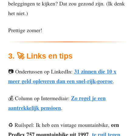
beleggingen te kijken? Dat zou gezond zijn. (Ik denk
het niet.)
Prettige zomer!
3.
🚀
Links en tips
31 zinnen die 10 x
📷 Ondertussen op LinkedIn:
meer geld opleveren dan een snel-rijk-goeroe
.
Zo regel je een
💰 Column op Intermediair:
aantrekkelijk pensioen
.
een
♻️ Ruilspel: Ik heb een vintage mountainbike,
Proflex 757 mountainbike uit 1997
te ruil tegen
,