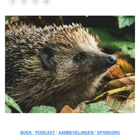
BOEK
|
PODCAST
|
AANBEVELINGEN
|
SPONSORS