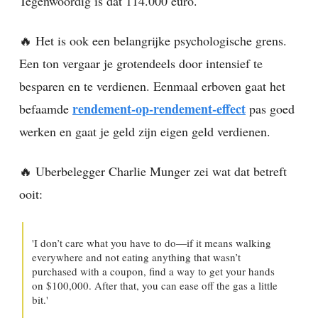
Tegenwoordig is dat 114.000 euro.
🔥 Het is ook een belangrijke psychologische grens.
Een ton vergaar je grotendeels door intensief te
besparen en te verdienen. Eenmaal erboven gaat het
rendement-op-rendement-effect
befaamde
pas goed
werken en gaat je geld zijn eigen geld verdienen.
🔥 Uberbelegger Charlie Munger zei wat dat betreft
ooit:
'I don’t care what you have to do—if it means walking
everywhere and not eating anything that wasn’t
purchased with a coupon, find a way to get your hands
on $100,000. After that, you can ease off the gas a little
bit.'