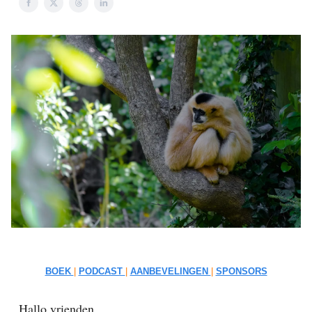
BOEK
|
PODCAST
|
AANBEVELINGEN
|
SPONSORS
Hallo vrienden,