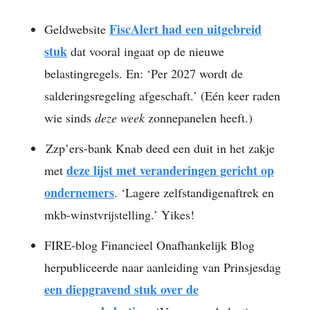
FiscAlert had een uitgebreid
Geldwebsite
stuk
dat vooral ingaat op de nieuwe
belastingregels. En: ‘Per 2027 wordt de
salderingsregeling afgeschaft.’ (Eén keer raden
wie sinds
deze week
zonnepanelen heeft.)
Zzp’ers-bank Knab deed een duit in het zakje
deze lijst met veranderingen gericht op
met
ondernemers
. ‘Lagere zelfstandigenaftrek en
mkb-winstvrijstelling.’ Yikes!
FIRE-blog Financieel Onafhankelijk Blog
herpubliceerde naar aanleiding van Prinsjesdag
een diepgravend stuk over de