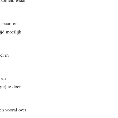
 spaar- en
ijd moeilijk
el in
r en
gte) te doen
en vooral over