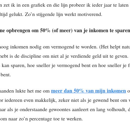
n zet ik in een grafiek en die lijn probeer ik ieder jaar te late
altijd gelukt. Zo’n stijgende lijn werkt motiverend.
line opbrengen om 50% (of meer) van je inkomen te spare
hoog inkomen nodig om vermogend te worden. (Het helpt natuu
ebt is de discipline om niet al je verdiende geld uit te geven.
e kan sparen, hoe sneller je vermogend bent en hoe sneller je f
 bent.
meer dan 50% van mijn inkomen
maanden lukte het me om
op
or iedereen even makkelijk, zeker niet als je gewend bent om v
ar als je onderstaande gewoontes aanleert en lang volhoudt, d
 om naar zo’n percentage toe te werken.