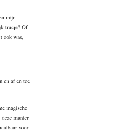
en mijn
k trucje? Of
et ook was,
n en af en toe
ime magische
op deze manier
haalbaar voor