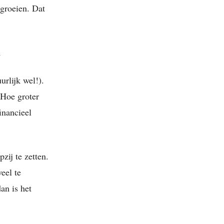
n groeien. Dat
n
rlijk wel!).
 Hoe groter
inancieel
zij te zetten.
eel te
an is het