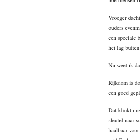
Vroeger dacht
ouders evenmi
een speciale 
het lag buiten
Nu weet ik dat
Rijkdom is do
een goed gepla
Dat klinkt mi
sleutel naar s
haalbaar voor
mij! En hoogs