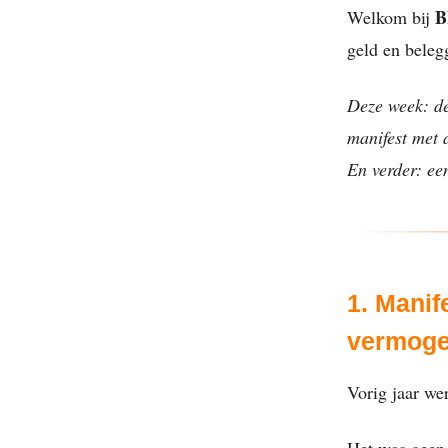
B
Welkom bij
geld en beleg
Deze week: de
manifest met 
En verder: ee
1. Manif
vermoge
Vorig jaar we
Het was geen 