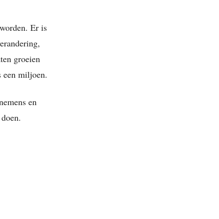
worden. Er is
verandering,
aten groeien
s een miljoen.
rnemens en
 doen.