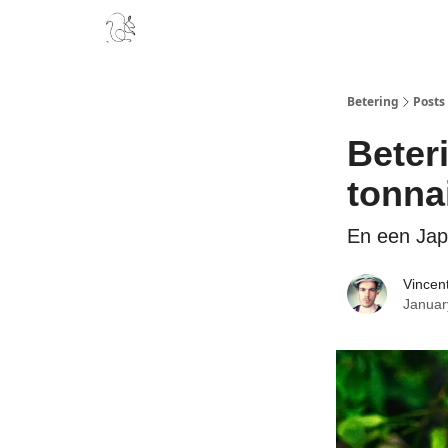
Boek
Podcast
Aanbevelingen
Sponsors
D
Betering
Posts
Beter
tonna
En een Jap
Vincen
Januar