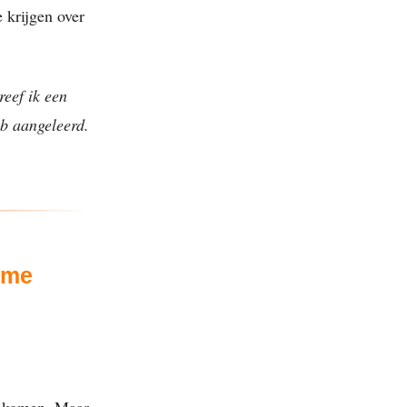
 krijgen over
reef ik een
eb aangeleerd.
 me
aankomen. Maar