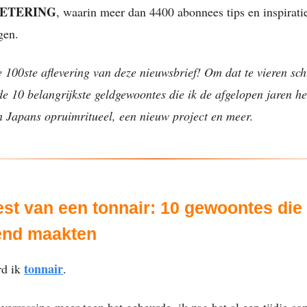
ETERING
, waarin meer dan 4400 abonnees tips en inspiratie
gen.
 100ste aflevering van deze nieuwsbrief! Om dat te vieren sch
de 10 belangrijkste geldgewoontes die ik de afgelopen jaren h
n Japans opruimritueel, een nieuw project en meer.
est van een tonnair: 10 gewoontes die
nd maakten
tonnair
rd ik
.
verrassing meer toen het gebeurde, ik zag het al een tijdje 