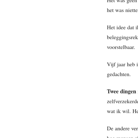
het was niett
Het idee dat 
beleggingsrek
voorstelbaar.
Vijf jaar heb 
gedachten.
Twee dingen 
zelfverzekerd
wat ik wil. H
De andere ver
hoe mensen ri