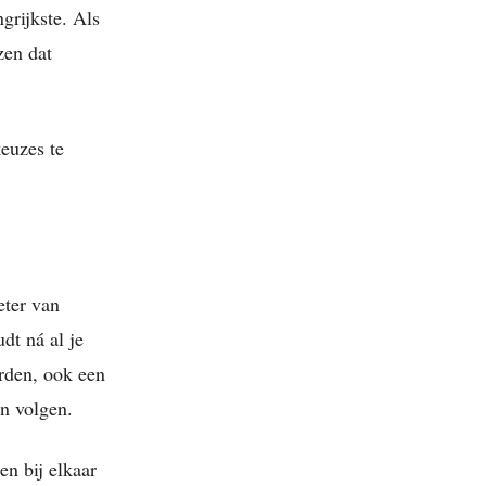
grijkste. Als
zen dat
euzes te
eter van
dt ná al je
orden, ook een
n volgen.
n bij elkaar