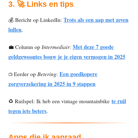
3.
🚀
Links en tips
Trots als een aap met zeven
💰 Bericht op LinkedIn:
lullen
.
Met deze 7 goede
💼
Column op
Intermediair
:
geldgewoontes bouw je je eigen vermogen in 2025
Een goedkopere
Eerder op
Betering
:
📺
zorgverzekering in 2025 in 9 stappen
te ruil
♻️ Ruilspel: Ik heb een vintage mountainbike
tegen iets beters
.
Apps die ik aanraad