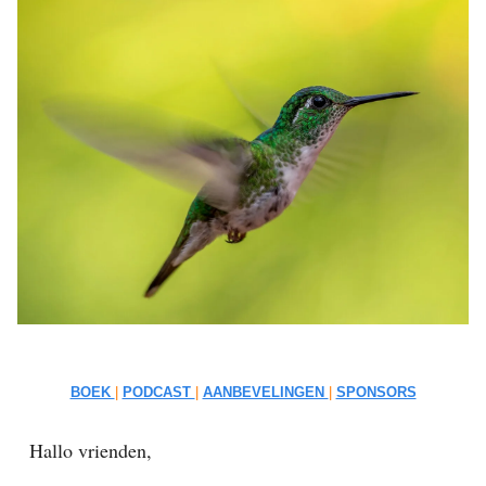
BOEK
|
PODCAST
|
AANBEVELINGEN
|
SPONSORS
Hallo vrienden,