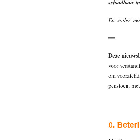
schaalbaar 
En verder:
ee
━━
Deze nieuws
voor verstand
om voorzichti
pensioen, met
0. Beter