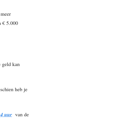
t meer
n € 5.000
e geld kan
schien heb je
 4 uur
van de