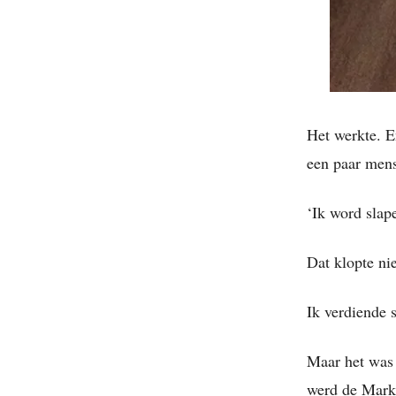
Het werkte. E
een paar mens
‘Ik word slape
Dat klopte ni
Ik verdiende 
Maar het was 
werd de Markt