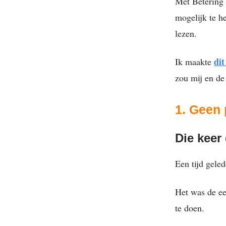
Met Betering 
mogelijk te h
lezen.
dit
Ik maakte
zou mij en de
1. Geen
Die keer 
Een tijd gele
Het was de ee
te doen.