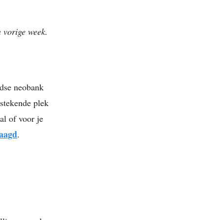
n vorige week.
ndse neobank
tstekende plek
l of voor je
laagd
.