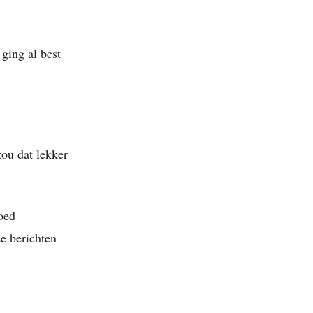
ging al best
zou dat lekker
goed
ze berichten