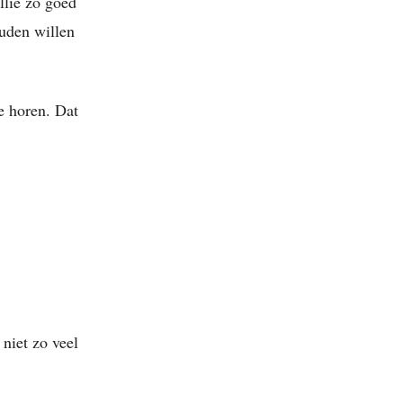
llie zo goed
ouden willen
e horen. Dat
 niet zo veel