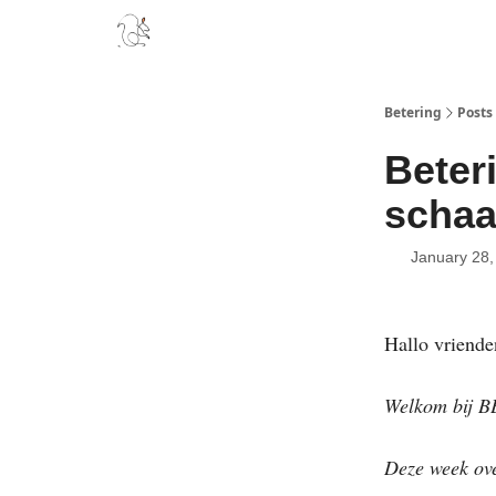
Boek
Podcast
Aanbevelingen
Sponsors
D
Betering
Posts
Beter
schaa
January 28,
Hallo vriende
Welkom bij B
Deze week ov