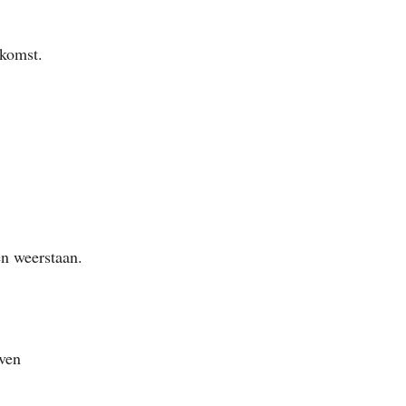
ekomst.
en weerstaan.
even