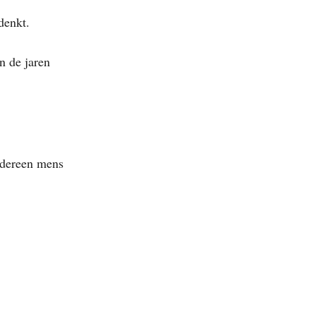
denkt.
n de jaren
iedereen mens