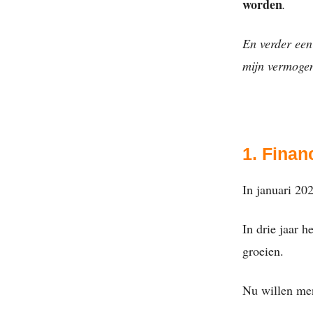
worden
.
En verder een
mijn vermogen
1. Finan
In januari 20
In drie jaar 
groeien.
Nu willen men