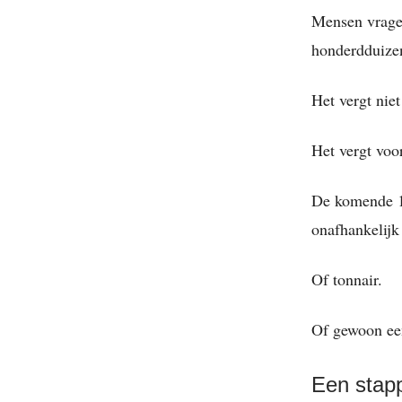
Mensen vragen
honderdduizen
Het vergt nie
Het vergt voo
De komende 12
onafhankelijk
Of tonnair.
Of gewoon ee
Een stap