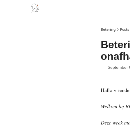
Boek
Podcast
Aanbevelingen
Sponsors
D
Betering
Posts
Beter
onafh
September 
Hallo vriende
Welkom bij B
Deze week me