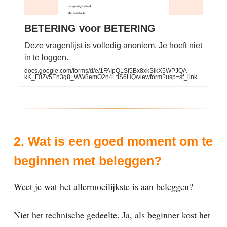
BETERING voor BETERING
Deze vragenlijst is volledig anoniem. Je hoeft niet
in te loggen.
docs.google.com/forms/d/e/1FAIpQLSf5Bx8xkSlkX5WPJQA-
kK_F0Zv5En3g8_WW8emO2n4LtIS6HQ/viewform?usp=sf_link
2. Wat is een goed moment om te
beginnen met beleggen?
Weet je wat het allermoeilijkste is aan beleggen?
Niet het technische gedeelte. Ja, als beginner kost het