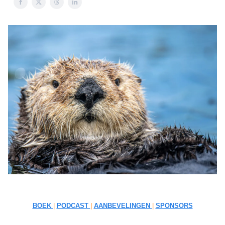
BOEK
|
PODCAST
|
AANBEVELINGEN
|
SPONSORS