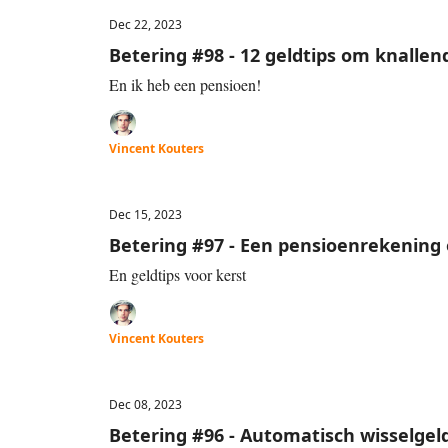
Dec 22, 2023
Betering #98 - 12 geldtips om knallend
En ik heb een pensioen!
Vincent Kouters
Dec 15, 2023
Betering #97 - Een pensioenrekenin
En geldtips voor kerst
Vincent Kouters
Dec 08, 2023