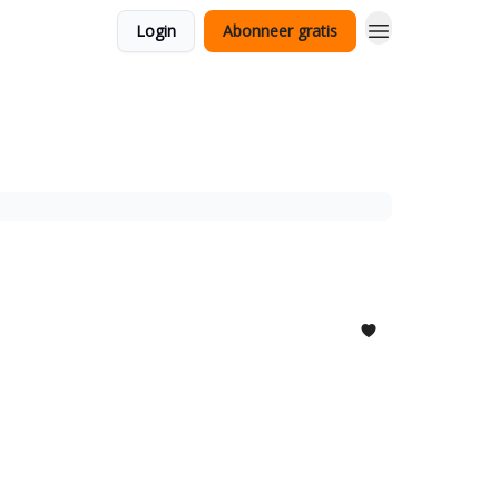
Login
Abonneer gratis