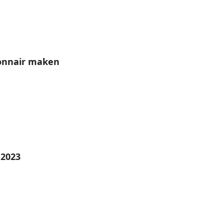
tonnair maken
 2023