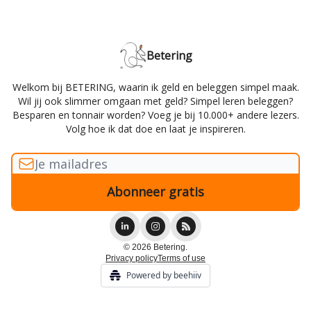
Betering
Welkom bij BETERING, waarin ik geld en beleggen simpel maak.
Wil jij ook slimmer omgaan met geld? Simpel leren beleggen?
Besparen en tonnair worden? Voeg je bij 10.000+ andere lezers.
Volg hoe ik dat doe en laat je inspireren.
© 2026 Betering.
Privacy policy
Terms of use
Powered by beehiiv