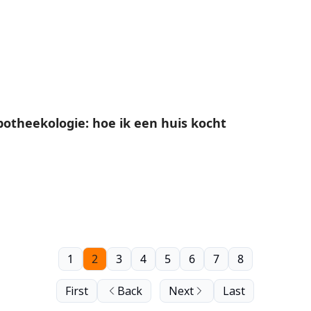
potheekologie: hoe ik een huis kocht
1
2
3
4
5
6
7
8
First
Back
Next
Last