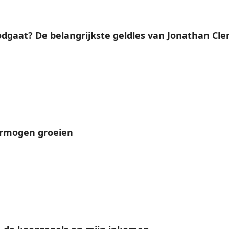
odgaat? De belangrijkste geldles van Jonathan Cl
 vermogen groeien