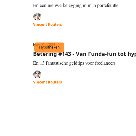
En een nieuwe belegging in mijn portefeuille
Vincent Kouters
Nov 01, 2024
Hypotheken
Betering #143 - Van Funda-fun tot hy
En 13 fantastische geldtips voor freelancers
Vincent Kouters