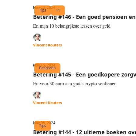
Nov 22, 2024
Tips
+1
Betering #146 - Een goed pensioen en
En mijn 10 belangrijkste lessen over geld
Vincent Kouters
Nov 15, 2024
Besparen
Betering #145 - Een goedkopere zorgv
En voor 30 euro aan gratis crypto verdienen
Vincent Kouters
Nov 08, 2024
Tips
Betering #144 - 12 ultieme boeken ove