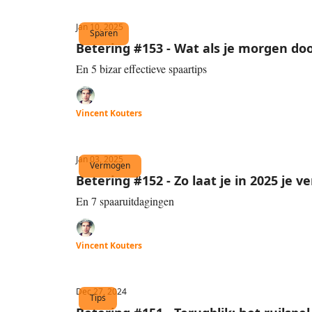
Jan 10, 2025
Sparen
Betering #153 - Wat als je morgen do
En 5 bizar effectieve spaartips
Vincent Kouters
Jan 03, 2025
Vermogen
Betering #152 - Zo laat je in 2025 je
En 7 spaaruitdagingen
Vincent Kouters
Dec 27, 2024
Tips