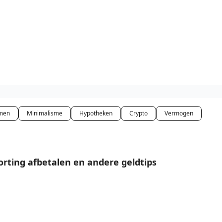
isclaimer
men
Minimalisme
Hypotheken
Crypto
Vermogen
orting afbetalen en andere geldtips