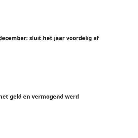
ecember: sluit het jaar voordelig af
n met geld en vermogend werd