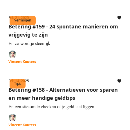
Feb 21, 2025
Vermogen
Betering #159 - 24 spontane manieren om
vrijgevig te zijn
En zo word je steenrijk
Vincent Kouters
Feb 14, 2025
Tips
Betering #158 - Alternatieven voor sparen
en meer handige geldtips
En een site om te checken of je geld laat liggen
Vincent Kouters