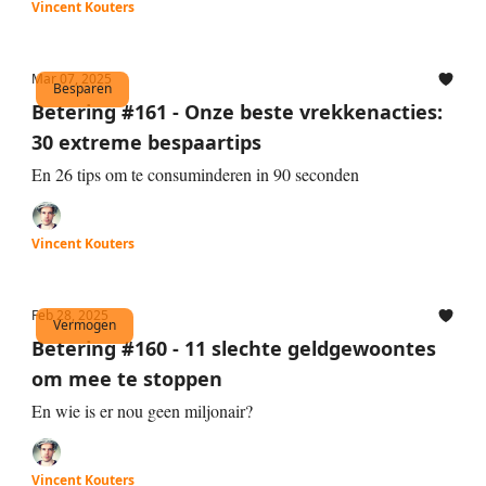
Vincent Kouters
Mar 07, 2025
Besparen
Betering #161 - Onze beste vrekkenacties:
30 extreme bespaartips
En 26 tips om te consuminderen in 90 seconden
Vincent Kouters
Feb 28, 2025
Vermogen
Betering #160 - 11 slechte geldgewoontes
om mee te stoppen
En wie is er nou geen miljonair?
Vincent Kouters