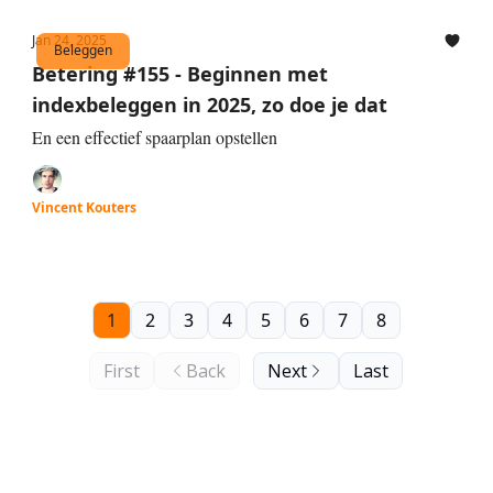
Jan 24, 2025
Beleggen
Betering #155 - Beginnen met
indexbeleggen in 2025, zo doe je dat
En een effectief spaarplan opstellen
Vincent Kouters
1
2
3
4
5
6
7
8
First
Back
Next
Last