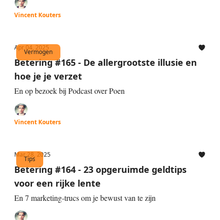
Vincent Kouters
Apr 04, 2025
Vermogen
Betering #165 - De allergrootste illusie en
hoe je je verzet
En op bezoek bij Podcast over Poen
Vincent Kouters
Mar 28, 2025
Tips
Betering #164 - 23 opgeruimde geldtips
voor een rijke lente
En 7 marketing-trucs om je bewust van te zijn