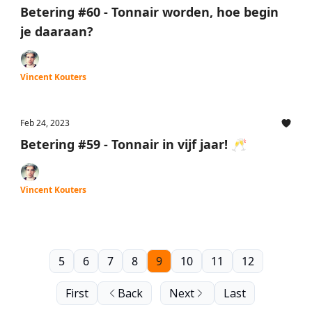
Betering #60 - Tonnair worden, hoe begin
je daaraan?
Vincent Kouters
Feb 24, 2023
Betering #59 - Tonnair in vijf jaar! 🥂
Vincent Kouters
5
6
7
8
9
10
11
12
First
Back
Next
Last