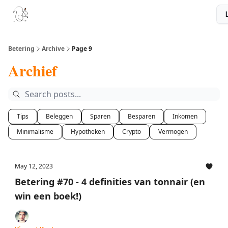
Boek
Podcast
Aanbevelingen
Sponsors
Disclaimer
Betering
Archive
Page 9
Archief
Tips
Beleggen
Sparen
Besparen
Inkomen
Minimalisme
Hypotheken
Crypto
Vermogen
May 12, 2023
Betering #70 - 4 definities van tonnair (en
win een boek!)