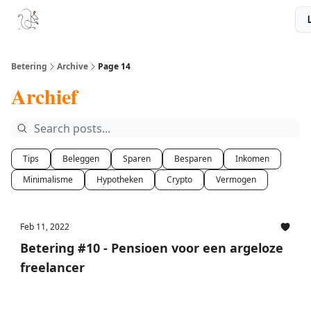
Boek
Podcast
Aanbevelingen
Sponsors
Disclaimer
Betering
Archive
Page 14
Archief
Tips
Beleggen
Sparen
Besparen
Inkomen
Minimalisme
Hypotheken
Crypto
Vermogen
Feb 11, 2022
Betering #10 - Pensioen voor een argeloze
freelancer