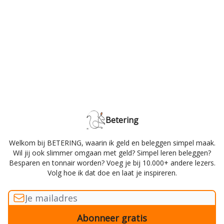
Betering
Welkom bij BETERING, waarin ik geld en beleggen simpel maak.
Wil jij ook slimmer omgaan met geld? Simpel leren beleggen?
Besparen en tonnair worden? Voeg je bij 10.000+ andere lezers.
Volg hoe ik dat doe en laat je inspireren.