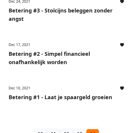
Dec 24, 2021
Betering #3 - Stoïcijns beleggen zonder
angst
Dec 17, 2021
Betering #2 - Simpel financieel
onafhankelijk worden
Dec 10, 2021
Betering #1 - Laat je spaargeld groeien