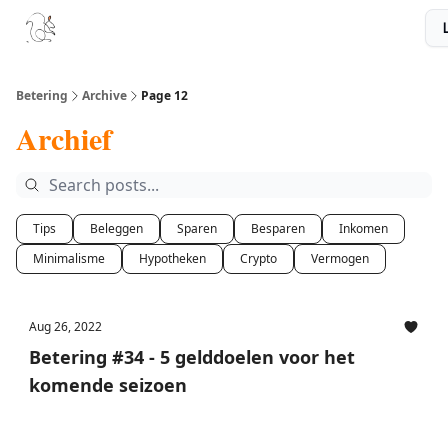
Boek
Podcast
Aanbevelingen
Sponsors
Disclaimer
Betering
Archive
Page 12
Archief
Tips
Beleggen
Sparen
Besparen
Inkomen
Minimalisme
Hypotheken
Crypto
Vermogen
Aug 26, 2022
Betering #34 - 5 gelddoelen voor het
komende seizoen