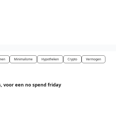
isclaimer
men
Minimalisme
Hypotheken
Crypto
Vermogen
, voor een no spend friday