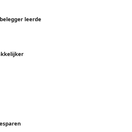
s belegger leerde
kkelijker
besparen