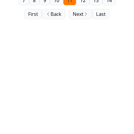
7
8
9
10
11
12
13
14
First
Back
Next
Last