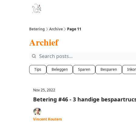
Boek
Podcast
Aanbevelingen
Sponsors
D
Betering
Archive
Page 11
Archief
Tips
Beleggen
Sparen
Besparen
Inko
Nov 25, 2022
Betering #46 - 3 handige bespaartrucs
Vincent Kouters