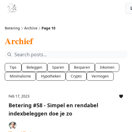
Boek
Podcast
Aanbevelingen
Sponsors
Disclaimer
Betering
Archive
Page 10
Archief
Tips
Beleggen
Sparen
Besparen
Inkomen
Minimalisme
Hypotheken
Crypto
Vermogen
Feb 17, 2023
Betering #58 - Simpel en rendabel
indexbeleggen doe je zo