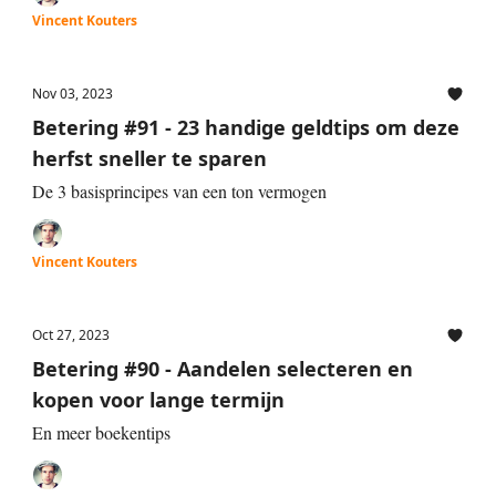
Vincent Kouters
Nov 03, 2023
Betering #91 - 23 handige geldtips om deze
herfst sneller te sparen
De 3 basisprincipes van een ton vermogen
Vincent Kouters
Oct 27, 2023
Betering #90 - Aandelen selecteren en
kopen voor lange termijn
En meer boekentips