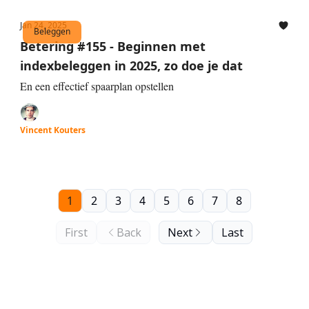
Jan 24, 2025
Beleggen
Betering #155 - Beginnen met
indexbeleggen in 2025, zo doe je dat
En een effectief spaarplan opstellen
Vincent Kouters
1
2
3
4
5
6
7
8
First
Back
Next
Last