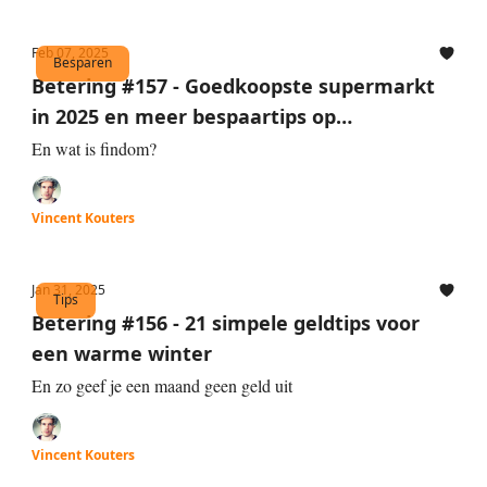
Feb 07, 2025
Besparen
Betering #157 - Goedkoopste supermarkt
in 2025 en meer bespaartips op
boodschappen
En wat is findom?
Vincent Kouters
Jan 31, 2025
Tips
Betering #156 - 21 simpele geldtips voor
een warme winter
En zo geef je een maand geen geld uit
Vincent Kouters