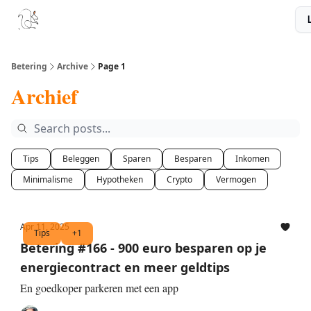
Boek
Podcast
Aanbevelingen
Sponsors
Disclaimer
Betering
Archive
Page 1
Archief
Tips
Beleggen
Sparen
Besparen
Inkomen
Minimalisme
Hypotheken
Crypto
Vermogen
Apr 11, 2025
Tips
+1
Betering #166 - 900 euro besparen op je
energiecontract en meer geldtips
En goedkoper parkeren met een app