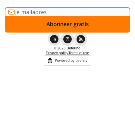
© 2026 Betering.
Privacy policy
Terms of use
Powered by beehiiv