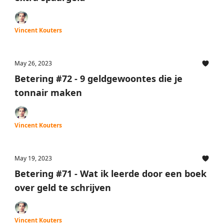
Vincent Kouters
May 26, 2023
Betering #72 - 9 geldgewoontes die je
tonnair maken
Vincent Kouters
May 19, 2023
Betering #71 - Wat ik leerde door een boek
over geld te schrijven
Vincent Kouters