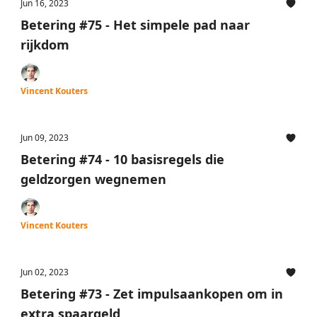
Jun 16, 2023
Betering #75 - Het simpele pad naar
rijkdom
Vincent Kouters
Jun 09, 2023
Betering #74 - 10 basisregels die
geldzorgen wegnemen
Vincent Kouters
Jun 02, 2023
Betering #73 - Zet impulsaankopen om in
extra spaargeld