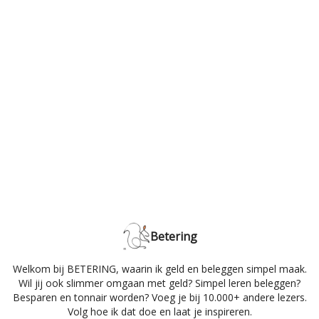
Betering
Welkom bij BETERING, waarin ik geld en beleggen simpel maak.
Wil jij ook slimmer omgaan met geld? Simpel leren beleggen?
Besparen en tonnair worden? Voeg je bij 10.000+ andere lezers.
Volg hoe ik dat doe en laat je inspireren.