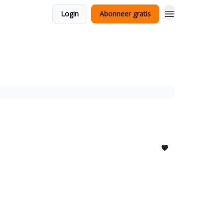
Login
Abonneer gratis