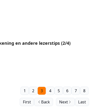
kening en andere lezerstips (2/4)
1
2
3
4
5
6
7
8
First
Back
Next
Last