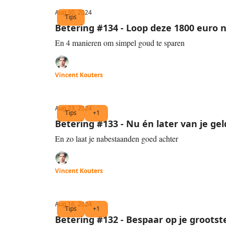
Aug 30, 2024
Tips
Betering #134 - Loop deze 1800 euro n
En 4 manieren om simpel goud te sparen
Vincent Kouters
Aug 23, 2024
Tips
+1
Betering #133 - Nu én later van je ge
En zo laat je nabestaanden goed achter
Vincent Kouters
Aug 16, 2024
Tips
+1
Betering #132 - Bespaar op je grootst