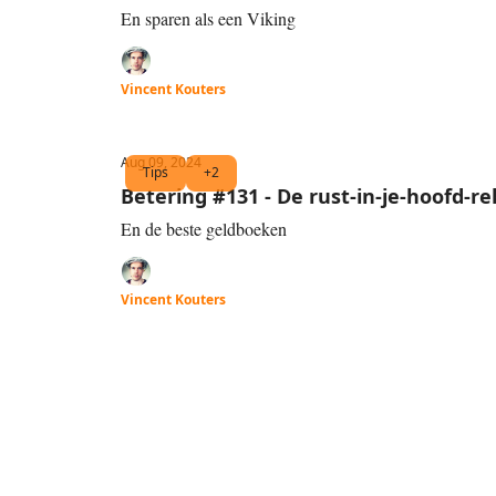
En sparen als een Viking
Vincent Kouters
Aug 09, 2024
Tips
+2
Betering #131 - De rust-in-je-hoofd-re
En de beste geldboeken
Vincent Kouters