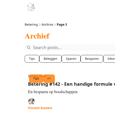
Boek
Podcast
Aanbevelingen
Sponsors
D
Betering
Archive
Page 3
Archief
Tips
Beleggen
Sparen
Besparen
Inko
Oct 25, 2024
Tips
+1
Betering #142 - Een handige formule 
En besparen op boodschappen
Vincent Kouters