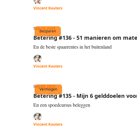
Vincent Kouters
Sep 13, 2024
Besparen
Betering #136 - 51 manieren om mater
En de beste spaarrentes in het buitenland
Vincent Kouters
Sep 06, 2024
Vermogen
Betering #135 - Mijn 6 gelddoelen vo
En een spoedcursus beleggen
Vincent Kouters