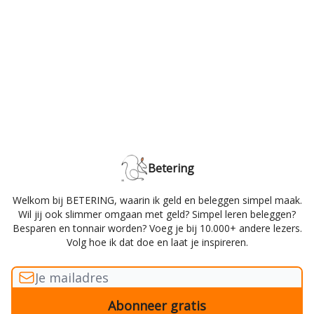
Betering
Welkom bij BETERING, waarin ik geld en beleggen simpel maak.
Wil jij ook slimmer omgaan met geld? Simpel leren beleggen?
Besparen en tonnair worden? Voeg je bij 10.000+ andere lezers.
Volg hoe ik dat doe en laat je inspireren.