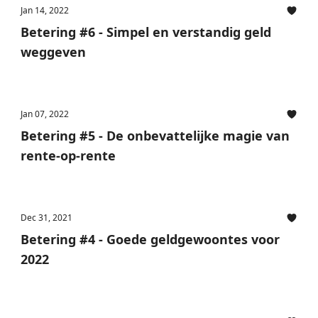
Jan 14, 2022
Betering #6 - Simpel en verstandig geld
weggeven
Jan 07, 2022
Betering #5 - De onbevattelijke magie van
rente-op-rente
Dec 31, 2021
Betering #4 - Goede geldgewoontes voor
2022