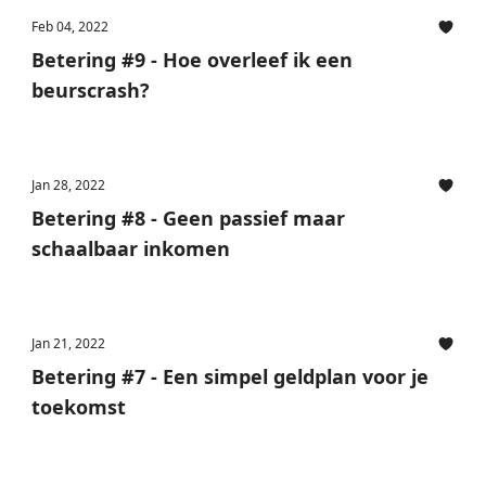
Feb 04, 2022
Betering #9 - Hoe overleef ik een
beurscrash?
Jan 28, 2022
Betering #8 - Geen passief maar
schaalbaar inkomen
Jan 21, 2022
Betering #7 - Een simpel geldplan voor je
toekomst