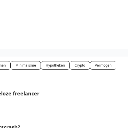
isclaimer
men
Minimalisme
Hypotheken
Crypto
Vermogen
eloze freelancer
rscrash?