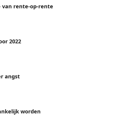
e van rente-op-rente
oor 2022
er angst
ankelijk worden