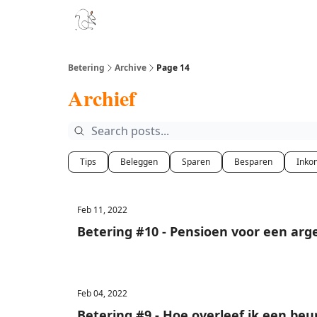
Boek
Podcast
Aanbevelingen
Sponsors
D
Betering
Archive
Page 14
Archief
Tips
Beleggen
Sparen
Besparen
Inko
Feb 11, 2022
Betering #10 - Pensioen voor een arg
Feb 04, 2022
Betering #9 - Hoe overleef ik een beu