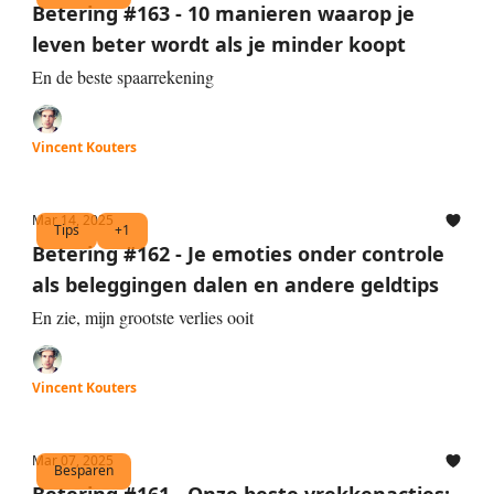
Betering #163 - 10 manieren waarop je
leven beter wordt als je minder koopt
En de beste spaarrekening
Vincent Kouters
Mar 14, 2025
Tips
+1
Betering #162 - Je emoties onder controle
als beleggingen dalen en andere geldtips
En zie, mijn grootste verlies ooit
Vincent Kouters
Mar 07, 2025
Besparen