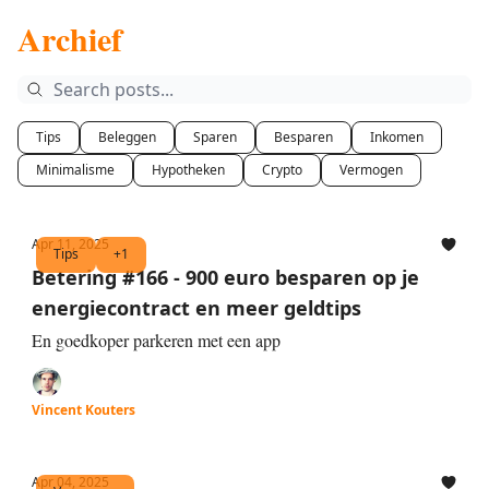
Archief
Tips
Beleggen
Sparen
Besparen
Inkomen
Minimalisme
Hypotheken
Crypto
Vermogen
Apr 11, 2025
Tips
+1
Betering #166 - 900 euro besparen op je
energiecontract en meer geldtips
En goedkoper parkeren met een app
Vincent Kouters
Apr 04, 2025