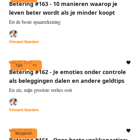
Betering #163 - 10 manieren waarop je
leven beter wordt als je minder koopt
En de beste spaarrekening
Vincent Kouters
Mar 14, 2025
Tips
+1
Betering #162 - Je emoties onder controle
als beleggingen dalen en andere geldtips
En zie, mijn grootste verlies ooit
Vincent Kouters
Mar 07, 2025
Besparen