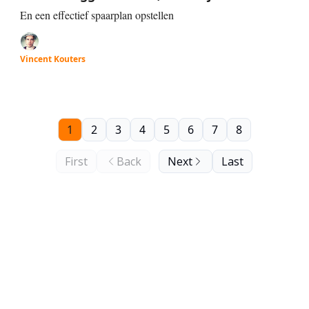
En een effectief spaarplan opstellen
Vincent Kouters
1
2
3
4
5
6
7
8
First
Back
Next
Last