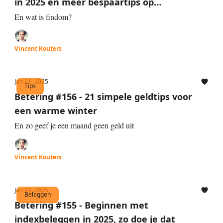
in 2025 en meer bespaartips op
boodschappen
En wat is findom?
Vincent Kouters
Jan 31, 2025
Tips
Betering #156 - 21 simpele geldtips voor
een warme winter
En zo geef je een maand geen geld uit
Vincent Kouters
Jan 24, 2025
Beleggen
Betering #155 - Beginnen met
indexbeleggen in 2025, zo doe je dat