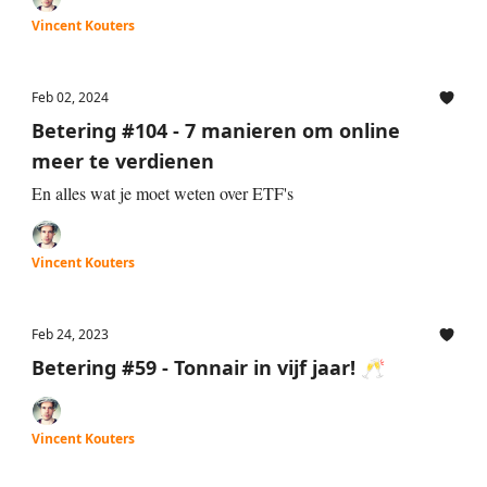
Vincent Kouters
Feb 02, 2024
Betering #104 - 7 manieren om online
meer te verdienen
En alles wat je moet weten over ETF's
Vincent Kouters
Feb 24, 2023
Betering #59 - Tonnair in vijf jaar! 🥂
Vincent Kouters