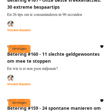
Betering #161 - Onze beste vrekkenacties:
30 extreme bespaartips
En 26 tips om te consuminderen in 90 seconden
Vincent Kouters
Feb 28, 2025
Vermogen
Betering #160 - 11 slechte geldgewoontes
om mee te stoppen
En wie is er nou geen miljonair?
Vincent Kouters
Feb 21, 2025
Vermogen
Betering #159 - 24 spontane manieren om