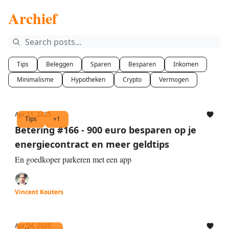
Archief
Tips
Beleggen
Sparen
Besparen
Inkomen
Minimalisme
Hypotheken
Crypto
Vermogen
Apr 11, 2025
Tips
+1
Betering #166 - 900 euro besparen op je
energiecontract en meer geldtips
En goedkoper parkeren met een app
Vincent Kouters
Apr 04, 2025