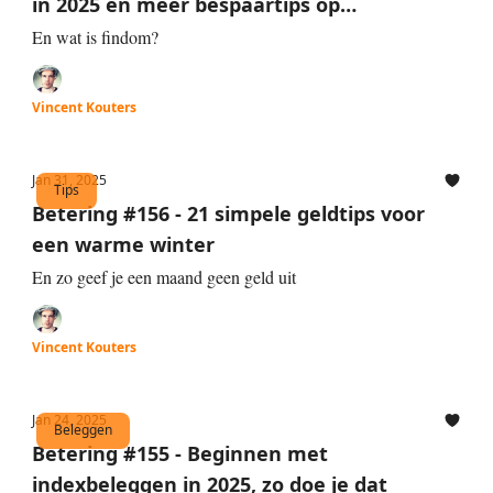
in 2025 en meer bespaartips op
boodschappen
En wat is findom?
Vincent Kouters
Jan 31, 2025
Tips
Betering #156 - 21 simpele geldtips voor
een warme winter
En zo geef je een maand geen geld uit
Vincent Kouters
Jan 24, 2025
Beleggen
Betering #155 - Beginnen met
indexbeleggen in 2025, zo doe je dat